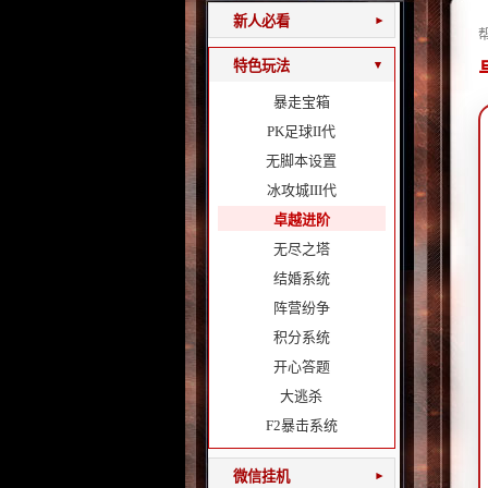
新人必看
▾
特色玩法
▾
暴走宝箱
PK足球II代
无脚本设置
冰攻城III代
卓越进阶
无尽之塔
结婚系统
阵营纷争
积分系统
开心答题
大逃杀
F2暴击系统
微信挂机
▾