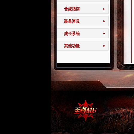
合成指南
▾
装备道具
▾
成长系统
▾
其他功能
▾