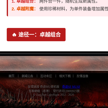
1. 卓越组合：
两件合一件，随机生成新属性。
2. 卓越附魔：
使用珍稀材料，为单件装备增加属
🔥 途径一：卓越组合
通过玛雅哥布林的巧手，将两件相同的装备融为一体
NPC：
仙踪林 -
玛雅哥布林
选项：
选择
[卓越组合]
友情链接 奇迹MU单机版
奇迹SF MUSF
至尊網絡（香港） 發行許可[2009]925號
© Zzqj.Net CopyRight 2012 - 2026