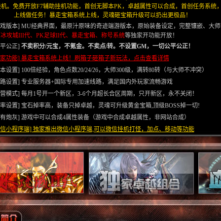
挂机。免费开放F7辅助挂机功能，首创无脚本PK，卓越属性可以合成，首创任务系统
上线做任务！暴走宝箱系统上线，灵魂砸宝箱升级可以扔出更极品！
游戏版本] MU经典界面，最原汁原味的奇迹端游版本，原始装备设定，完整镶嵌、大师
、
冰攻城III代、PK足球II代、暴走宝箱、称号系统
等独家开功能开放！
公平公正]
不卖积分/元宝，不氪金。不卖点/转。不设置GM，一切公平公正！
独家功能] 暴走宝箱系统上线！刷箱子砸箱子新玩法，点击查看详情
基本设置]
100倍经验，角色点数20/24/26，大师300级，满转80转（与大师不冲突）
线路设置] 专业服务器+国际专用加速线路，满足国内外玩家流畅游戏
运营模式] 每月1号开一个新区，3-6个月超长合区周期，只开新区，永不关闭！
暴率设置] 宝石掉率高，装备只掉卓越，灵魂可升级黄金宝箱,顶级BOSS掉一切!
没有炮灰] 游戏中可以合成4属性装备（游戏中合成卓越属性，非网站合成）
微信小程序端] 独家推出微信小程序端,可以微信挂机打怪，加点、移动等功能