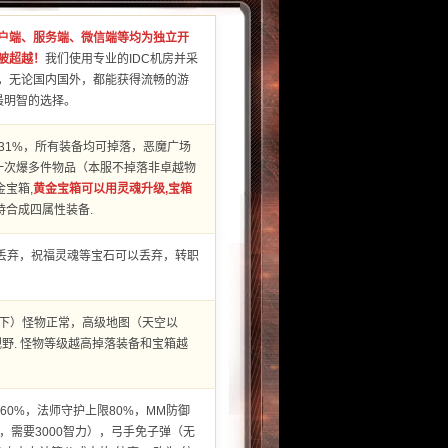
户端、服务端、微信端等均为独立开
被超越！
我们使用专业的IDC机房并采
，无论国内国外，都能获得流畅的游
最明智的选择。
31%，所有装备均可掉落，恶魔广场
均一次爆多件物品（本服不掉落非卓越物
宝箱,
黄金宝箱可以用灵魂升级,宝箱
持合成四属性装备.
以丢弃，祝福灵魂等宝石可以丢弃，转职
以下）怪物正常，高级地图（天空以
视野. 怪物等级越高掉落装备和宝箱越
60%，法师守护上限80%，MM防御
，需要3000智力），弓手免子弹（无