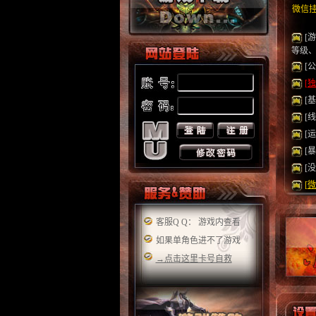
微信
[
等级
[
[
[
[
[
[
[
[
客服Q Q：
游戏内查看
如果单角色进不了游戏
→点击这里卡号自救