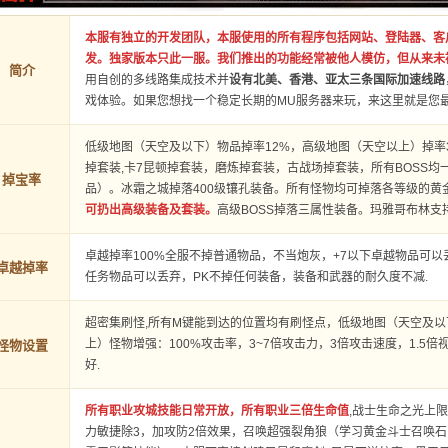
本服有独立的开发团队，本服使用的所有程序包括网站、登陆器、客
发。独家版本只此一服。我们推出的功能经常被他人模仿，但从来未
简介
用自创的多线路集成技术并
设有北美、香港、亚太三条国际加速线路
戏体验。如果您想找一个稳定长期的MU服务器来玩，来这里就是您
低级地图（天空及以下）物品掉率12%，高级地图（天空以上）掉率
掉套装,卡7昆顿掉套装，磨炼掉套装，古战场掉套装，所有BOSS
掉宝率
品）。冰霜之城掉落400级镶孔装备。所有怪物均可掉落各等级的黄金
可扔出高级装备及套装。
高级BOSS掉落三属性装备。玛雅哥布林支
卓越掉率100%全服不掉普通物品，不当炮灰，+7以下卓越物品可
卓越掉率
任务物品可以丢弃，PK不掉任何装备，装备和武器的耐久度不减.
超密集刷怪,所有M键能到达的位置均有刷怪点，低级地图（天空及
上）怪物增强：100%攻击率，3~7倍攻击力，3倍攻击速度，1.5倍
怪物设置
好.
所有职业攻城技能日常开放，所有职业三倍生命值
,战士生命之光上限
力敏捷除3，加攻防2倍效果，召唤超强裂角狼（学习黄金斗士召唤石