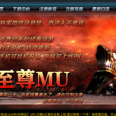
奇迹2026年8月新区》8月1日晚8点准时全新上线,错过再等一个月！独家微信端，可