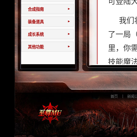
可登陆
合成指南
▾
我们
装备道具
▾
了一局（
成长系统
▾
里，你
其他功能
▾
技能魔
下来，
🕒 
时开