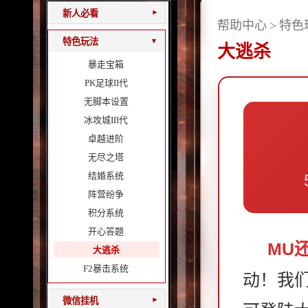
新人必看
▾
帮助中心
>
特色
特色玩法
▾
大逃杀
暴走宝箱
PK足球II代
无脚本设置
冰攻城III代
卓越进阶
无尽之塔
结婚系统
阵营纷争
积分系统
开心答题
MU
大逃杀
F2暴击系统
动！我
微信挂机
▾