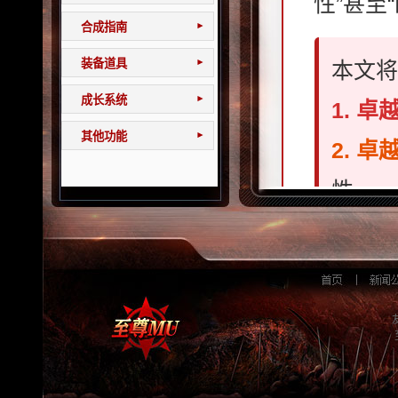
性”甚至
合成指南
▾
装备道具
本文
▾
成长系统
▾
1. 
其他功能
▾
2. 
性。
🔥 途
通过玛