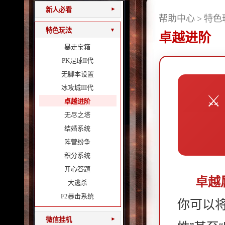
新人必看
▾
帮助中心
>
特色
特色玩法
▾
卓越进阶
暴走宝箱
PK足球II代
无脚本设置
冰攻城III代
⚔
卓越进阶
无尽之塔
结婚系统
阵营纷争
积分系统
开心答题
卓越
大逃杀
F2暴击系统
你可以
微信挂机
▾