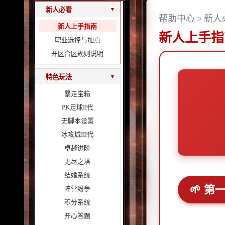
新人必看
▾
帮助中心
>
新人
新人上手指南
新人上手指
职业选择与加点
开区合区规则说明
特色玩法
▾
暴走宝箱
PK足球II代
无脚本设置
冰攻城III代
卓越进阶
无尽之塔
结婚系统
🌱 
阵营纷争
积分系统
开心答题