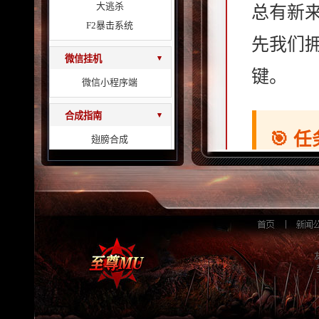
大逃杀
总有新
F2暴击系统
先我们
微信挂机
▾
键。
微信小程序端
合成指南
▾
🎯 
翅膀合成
黑王马与天鹰合成
新角
炎狼兽合成
“任务
再生与进化宝石
装备道具
▾
套装大全
他会安
镶宝装备
值、积
成长系统
▾